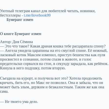
Уютный телеграм канал для любителей читать, новинки,
бестселлеры -
t.me/ilovebook99
Бумеранг измен
О книге Бумеранг измен
Автор: Дия Сёмина
— Это что такое? Какая драная кошка тебе расцарапала спину?
— Ангела увидела царапины на его смуглой спине. Её нежный,
ласковый котик Максим изменил, приступ бешенства как пуля
просвистел в сознании, потом спазм в животе, и голос
предательски сорвался на стон, в секунду зарыдала, как ребёнок.
Кинула в него подушку, потом вторую.
Съездила на курорт, и получила вот это? Хотела продолжить
кричать, бить его, но Макс не позволил. Она и забыла, что он
может быть злым, дерзким и безжалостным. Таким же как она
сама.
— Не твоего ума дело.