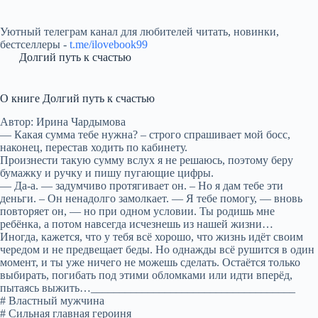
Уютный телеграм канал для любителей читать, новинки,
бестселлеры -
t.me/ilovebook99
Долгий путь к счастью
О книге Долгий путь к счастью
Автор: Ирина Чардымова
— Какая сумма тебе нужна? – строго спрашивает мой босс,
наконец, перестав ходить по кабинету.
Произнести такую сумму вслух я не решаюсь, поэтому беру
бумажку и ручку и пишу пугающие цифры.
— Да-а. — задумчиво протягивает он. – Но я дам тебе эти
деньги. – Он ненадолго замолкает. — Я тебе помогу, — вновь
повторяет он, — но при одном условии. Ты родишь мне
ребёнка, а потом навсегда исчезнешь из нашей жизни…
Иногда, кажется, что у тебя всё хорошо, что жизнь идёт своим
чередом и не предвещает беды. Но однажды всё рушится в один
момент, и ты уже ничего не можешь сделать. Остаётся только
выбирать, погибать под этими обломками или идти вперёд,
пытаясь выжить…____________________________________
# Властный мужчина
# Сильная главная героиня