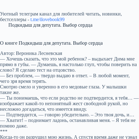
Уютный телеграм канал для любителей читать, новинки,
бестселлеры -
t.me/ilovebook99
Подкидыш для депутата. Выбор сердца
О книге Подкидыш для депутата. Выбор сердца
Автор: Вероника Лесневская
— Хочешь сказать, что это мой ребенок? – выдыхает Дима мне
прямо в губы. — Думаешь, я настолько глуп, чтобы поверить на
слово? Я сделаю тест на отцовство.
— Без проблем, — твердо выдаю в ответ. – В любой момент,
чего зря время терять.
Смотрю смело и уверенно в его медовые глаза. У малышки
такие же.
— Ты понимаешь, что если родство не подтвердится, я тебя… —
изображает какой-то непонятный жест свободной рукой, но
несложно догадаться, что имеется ввиду.
— Подтвердится, — говорю убедительно. – Это твоя дочь, и…
— Хватит! – поднимает ладонь, останавливая меня. – Я тебя не
помню даже.
***
Когда-то он разрушил мою жизнь. А спустя время даже не узнал