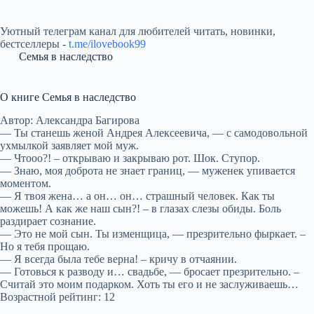
Уютный телеграм канал для любителей читать, новинки,
бестселлеры -
t.me/ilovebook99
Семья в наследство
О книге Семья в наследство
Автор: Александра Багирова
— Ты станешь женой Андрея Алексеевича, — с самодовольной
ухмылкой заявляет мой муж.
— Чтооо?! – открываю и закрываю рот. Шок. Ступор.
— Знаю, моя доброта не знает границ, — муженек упивается
моментом.
— Я твоя жена… а он… он… страшный человек. Как ты
можешь! А как же наш сын?! – в глазах слезы обиды. Боль
раздирает сознание.
— Это не мой сын. Ты изменщица, — презрительно фыркает. –
Но я тебя прощаю.
— Я всегда была тебе верна! – кричу в отчаянии.
— Готовься к разводу и… свадьбе, — бросает презрительно. –
Считай это моим подарком. Хоть ты его и не заслуживаешь…
Возрастной рейтинг: 12