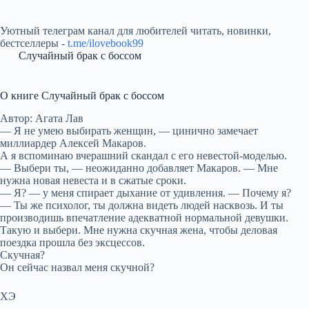
Уютный телеграм канал для любителей читать, новинки,
бестселлеры -
t.me/ilovebook99
Случайный брак с боссом
О книге Случайный брак с боссом
Автор: Агата Лав
— Я не умею выбирать женщин, — цинично замечает
миллиардер Алексей Макаров.
А я вспоминаю вчерашний скандал с его невестой-моделью.
— Выбери ты, — неожиданно добавляет Макаров. — Мне
нужна новая невеста и в сжатые сроки.
— Я? — у меня спирает дыхание от удивления. — Почему я?
— Ты же психолог, ты должна видеть людей насквозь. И ты
производишь впечатление адекватной нормальной девушки.
Такую и выбери. Мне нужна скучная жена, чтобы деловая
поездка прошла без эксцессов.
Скучная?
Он сейчас назвал меня скучной?
ХЭ