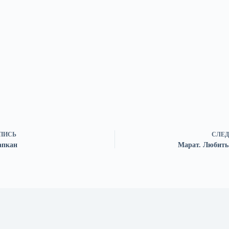
ПИСЬ
СЛЕД
апкан
Марат. Любить