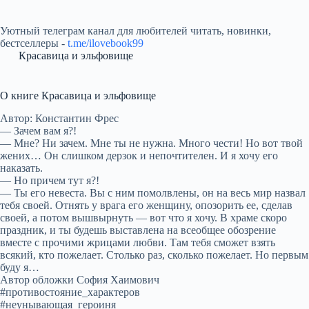
Уютный телеграм канал для любителей читать, новинки,
бестселлеры -
t.me/ilovebook99
Красавица и эльфовище
О книге Красавица и эльфовище
Автор: Константин Фрес
— Зачем вам я?!
— Мне? Ни зачем. Мне ты не нужна. Много чести! Но вот твой
жених… Он слишком дерзок и непочтителен. И я хочу его
наказать.
— Но причем тут я?!
— Ты его невеста. Вы с ним помолвлены, он на весь мир назвал
тебя своей. Отнять у врага его женщину, опозорить ее, сделав
своей, а потом вышвырнуть — вот что я хочу. В храме скоро
праздник, и ты будешь выставлена на всеобщее обозрение
вместе с прочими жрицами любви. Там тебя сможет взять
всякий, кто пожелает. Столько раз, сколько пожелает. Но первым
буду я…
Автор обложки София Хаимович
#противостояние_характеров
#неунывающая_героиня